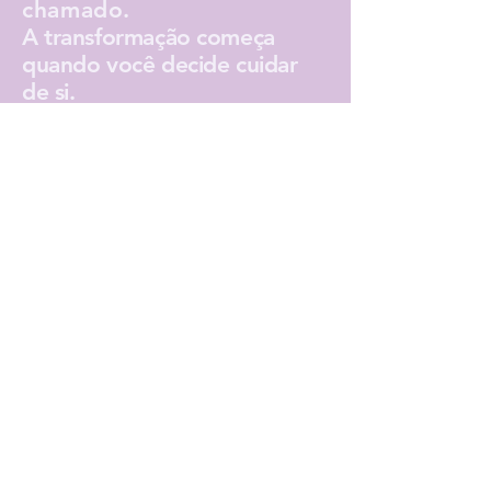
chamado.
A transformação começa
quando você decide cuidar
de si.
🌙 Como
iniciar sua
jornada
Você enviará apenas seu nome
completo e data de nascimento.
Neste primeiro momento, não é
necessário relatar sua situação ou
explicar sua busca. A Avaliação
Energética Integrativa é realizada
inicialmente para identificar os