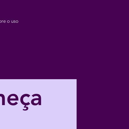
bre o uso
eça 