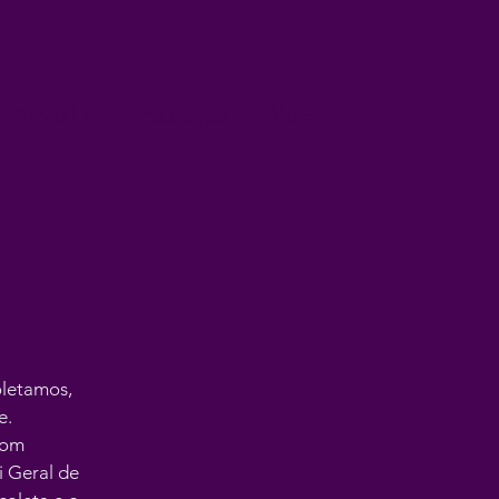
 Nível I
Produtos
Blog
oletamos,
e.
com
i Geral de