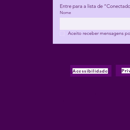
Nome
Aceito receber mensagens por
Pri
Acessibilidade
AVISO IMPORTANTE:
As práticas e conteúdos apresentado
energético, emocional e ao bem-esta
Não substituem diagnósticos, tratam
Formação e atuação fundamentadas em 