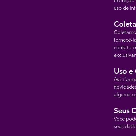
Proteção 
uso de in
Coleta
Coletamo
fornecê-l
contato c
exclusiva
Uso e
As inform
novidades
alguma co
Seus D
Você pode
seus dado