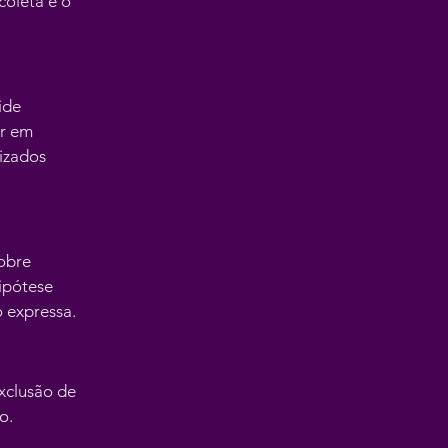
coleta e o
ide
ar em
izados
sobre
ipótese
 expressa.
exclusão de
o.