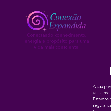
B
Conectando conhecimento,
energia e propósito para uma
vida mais consciente.
A sua pri
utilizamo
Estamos c
segurança