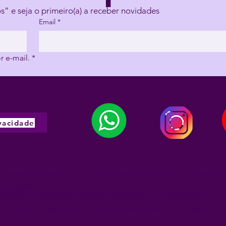
Entre para a lista de “Conectados” e seja o primeiro(a) a receber novidades 
Email
*
 e-mail.
*
vacidade
s neste site fazem parte de abordagens terapêuticas complementare
r integral.
entos ou orientações médicas, psicológicas ou nutricionais.
cursos livres na área de terapias integrativas, com registro profis