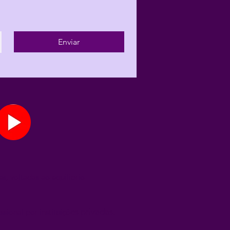
Enviar
s, voltadas ao equilíbrio
es privadas.
sional por instituiçõ